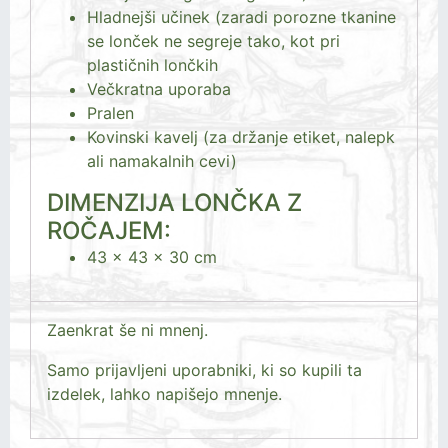
Hladnejši učinek (zaradi porozne tkanine
se lonček ne segreje tako, kot pri
plastičnih lončkih
Večkratna uporaba
Pralen
Kovinski kavelj (za držanje etiket, nalepk
ali namakalnih cevi)
DIMENZIJA LONČKA Z
ROČAJEM:
43 x 43 x 30 cm
Zaenkrat še ni mnenj.
Samo prijavljeni uporabniki, ki so kupili ta
izdelek, lahko napišejo mnenje.