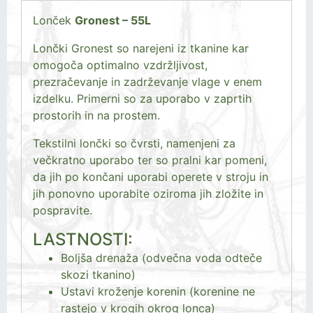
Lonček
Gronest – 55L
Lončki Gronest so narejeni iz tkanine kar
omogoča optimalno vzdržljivost,
prezračevanje in zadrževanje vlage v enem
izdelku. Primerni so za uporabo v zaprtih
prostorih in na prostem.
Tekstilni lončki so čvrsti, namenjeni za
večkratno uporabo ter so pralni kar pomeni,
da jih po končani uporabi operete v stroju in
jih ponovno uporabite oziroma jih zložite in
pospravite.
LASTNOSTI:
Boljša drenaža (odvečna voda odteče
skozi tkanino)
Ustavi kroženje korenin (korenine ne
rastejo v krogih okrog lonca)