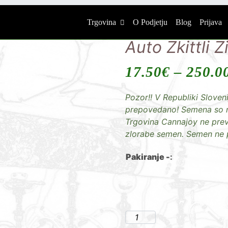
Trgovina
O Podjetju
Blog
Prijava
Auto Zkittli Zi
17.50
€
–
250.0
Pozor!! V Republiki Sloveni
prepovedano! Semena so na
Trgovina Cannajoy ne pre
zlorabe semen. Semen ne 
Pakiranje -
: