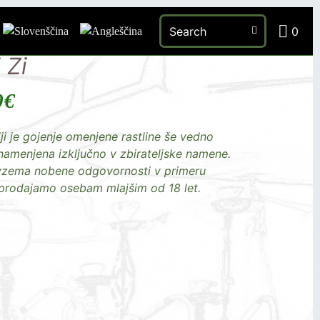
Auto Zkittli Zi Zi
0
 Zi
0
€
ji je gojenje omenjene rastline še vedno
menjena izključno v zbirateljske namene.
vzema nobene odgovornosti v primeru
prodajamo osebam mlajšim od 18 let.