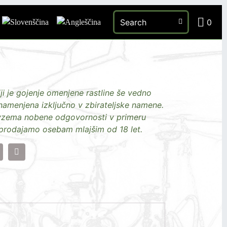
Dinamex
0
ji je gojenje omenjene rastline še vedno
menjena izključno v zbirateljske namene.
vzema nobene odgovornosti v primeru
prodajamo osebam mlajšim od 18 let.