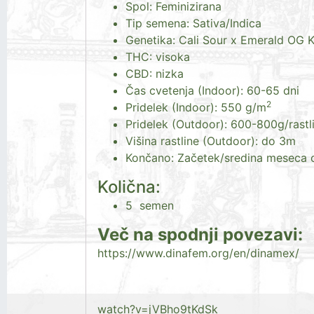
Spol: Feminizirana
Tip semena: Sativa/Indica
Genetika: Cali Sour x Emerald OG 
THC: visoka
CBD: nizka
Čas cvetenja (Indoor): 60-65 dni
2
Pridelek (Indoor): 550 g/m
Pridelek (Outdoor): 600-800g/rastl
Višina rastline (Outdoor): do 3m
Končano: Začetek/sredina meseca 
Količna:
5 semen
Več na spodnji povezavi:
https://www.dinafem.org/en/dinamex/
watch?v=jVBho9tKdSk