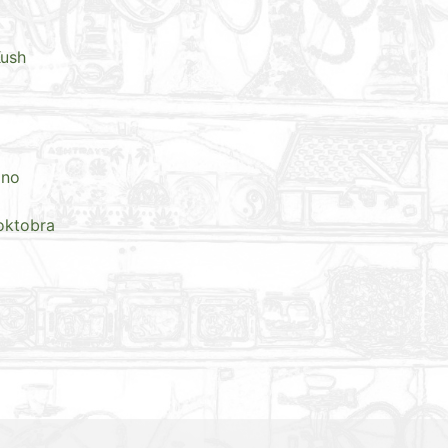
Kush
ino
oktobra