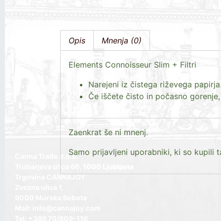
Opis
Mnenja (0)
Elements Connoisseur Slim + Filtri
Narejeni iz čistega riževega papirja
Če iščete čisto in počasno gorenje,
Zaenkrat še ni mnenj.
Samo prijavljeni uporabniki, ki so kupili 
Canna Trade d.o.o.
Trubarjeva ulica 66,
1000 Ljubljana
Trgovina CANNAJOY
Zvezna ulica 1,
9000 Murska Sobota
Mail: info@cannajoy.com
Tel: +386 70/609-116