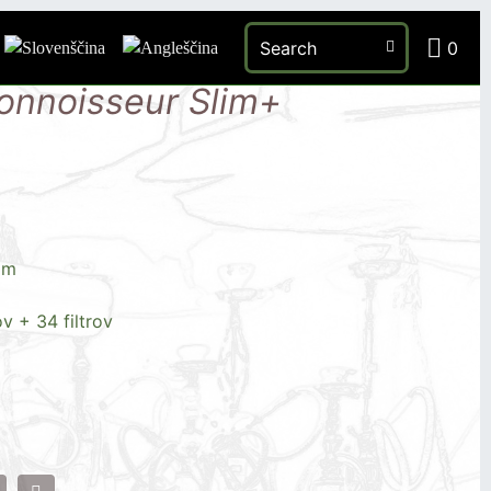
onnoisseur Slim+ Filtertips
0
onnoisseur Slim+
im
v + 34 filtrov