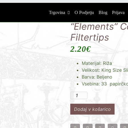
“Elements” C
Trgovina
O Podjetju
Blog
Prijava
“Elements” C
Filtertips
2.20
€
Materijal: Riža
Velikost:
King Size Sl
Barva: Beljeno
Vsebina: 33 papirčko
Dodaj v košarico