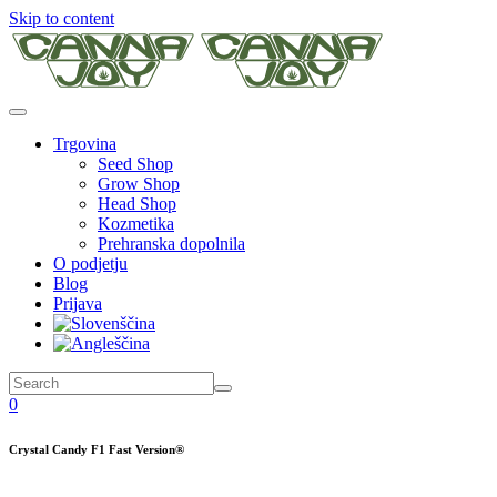
Skip to content
Trgovina
Seed Shop
Grow Shop
Head Shop
Kozmetika
Prehranska dopolnila
O podjetju
Blog
Prijava
0
Crystal Candy F1 Fast Version®