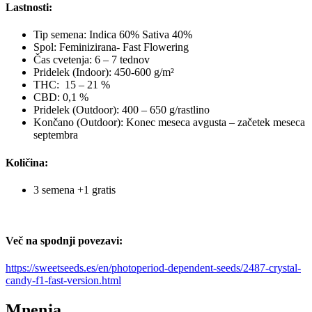
Lastnosti:
Tip semena: Indica 60% Sativa 40%
Spol: Feminizirana- Fast Flowering
Čas cvetenja: 6 – 7 tednov
Pridelek (Indoor): 450-600 g/m²
THC: 15 – 21 %
CBD: 0,1 %
Pridelek (Outdoor): 400 – 650 g/rastlino
Končano (Outdoor): Konec meseca avgusta – začetek meseca
septembra
Količina:
3 semena +1 gratis
Več na spodnji povezavi:
https://sweetseeds.es/en/photoperiod-dependent-seeds/2487-crystal-
candy-f1-fast-version.html
Mnenja