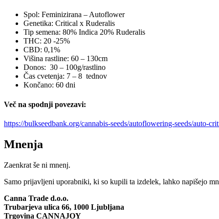
Spol: Feminizirana – Autoflower
Genetika: Critical x Ruderalis
Tip semena: 80% Indica 20% Ruderalis
THC: 20 -25%
CBD: 0,1%
Višina rastline: 60 – 130cm
Donos: 30 – 100g/rastlino
Čas cvetenja: 7 – 8 tednov
Končano: 60 dni
Več na spodnji povezavi:
https://bulkseedbank.org/cannabis-seeds/autoflowering-seeds/auto-criti
Mnenja
Zaenkrat še ni mnenj.
Samo prijavljeni uporabniki, ki so kupili ta izdelek, lahko napišejo mn
Canna Trade d.o.o.
Trubarjeva ulica 66,
1000 Ljubljana
Trgovina CANNAJOY