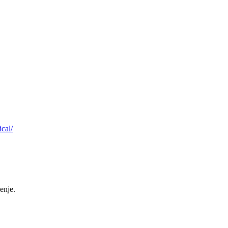
cal/
enje.