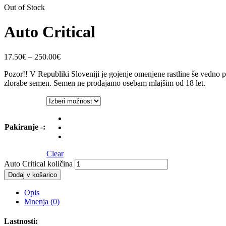
Out of Stock
Auto Critical
17.50
€
–
250.00
€
Pozor!! V Republiki Sloveniji je gojenje omenjene rastline še vedn
zlorabe semen. Semen ne prodajamo osebam mlajšim od 18 let.
Pakiranje -
:
Clear
Auto Critical količina
Dodaj v košarico
Opis
Mnenja (0)
Lastnosti: